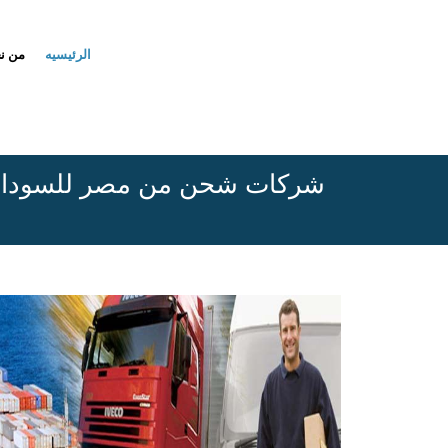
الرئيسيه
من ن
شركات شحن من مصر للسودا