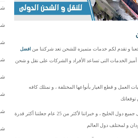
شر
شر
شر
عنا و تقدم لكم خدمات متميزه للشحن تعد شركتنا من
افضل
شر
يز الخدمات التى تساعد الأفراد و الشركات على نقل و شحن
شح
يات العمل و قطع الغيار بأنواعها المختلفة ، و نمتلك كافه
شح
 توقعاتك
شح
لدينا سيارات و برادات و تريلات للشحن خارج مصر الى جميع دول الخليج ، و خبراتنا لأكثر من 25 عام جعلتنا أكثر قدرة
ان و لمختلف دول العالم
شح