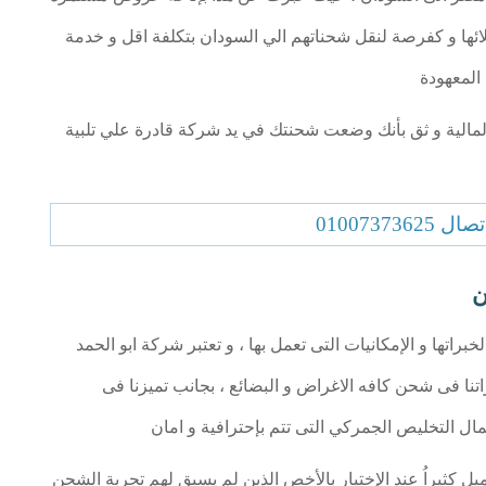
رها لثقة عملائها و كفرصة لنقل شحناتهم الي السودان بتكلفة اقل و خدمة
المعهودة
مالية و ثق بأنك وضعت شحنتك في يد شركة قادرة علي تلبية
010073736
ن
تها و الإمكانيات التى تعمل بها ، و تعتبر شركة ابو الحمد
 فى شحن كافه الاغراض و البضائع ، بجانب تميزنا فى
ال التخليص الجمركي التى تتم بإحترافية و امان
ميل كثيراُ عند الإختيار بالأخص الذين لم يسبق لهم تجربة الشحن